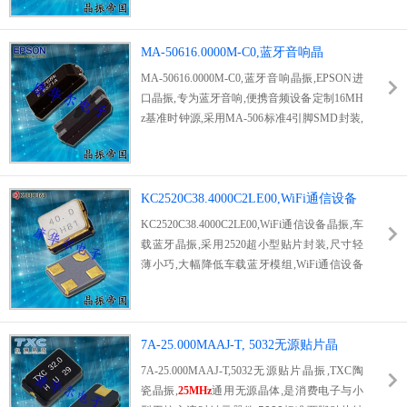
T切割石英振子,长期频率稳定度出色,完美匹配
车载高速无线通信与高清多媒体解码时序需求.
全套车规可靠性测试达标,可抵御行车颠簸,温
MA-50616.0000M-C0,蓝牙音响晶
差骤变等恶劣工况,适配车载导航,DSP音响,车
振,EPSON进口晶振
MA-50616.0000M-C0,蓝牙音响晶振,EPSON进
载4G网关.库存实时更新,极速发货,一站式配套
口晶振,专为蓝牙音响,便携音频设备定制16MH
全系列KDS有源晶振,专业团队提供参数调试支
z基准时钟源,采用MA-506标准4引脚SMD封装,
持,咨询热线0755-27838351.
尺寸12.7×5.08mm,适配全自动SMT贴片生产.产
品出厂校准频率公差±30ppm,宽温-20℃~+70℃
稳定输出,等效串联电阻低,信号抖动小,有效规
避蓝牙音频传输卡顿,断连,杂音问题.广泛应用
KC2520C38.4000C2LE00,WiFi通信设备
桌面蓝牙音箱,户外便携音响,
车载蓝牙晶振
播
晶振,车载蓝牙晶振
KC2520C38.4000C2LE00,WiFi通信设备晶振,车
放器,现货稳定供货,可提供原厂规格书与批量
载蓝牙晶振,采用2520超小型贴片封装,尺寸轻
试样.
薄小巧,大幅降低车载蓝牙模组,WiFi通信设备
的PCB占位面积,助力设备小型化集成设计.
38.4
00MHz
标准时钟频率,同步支撑蓝牙音频传输与
无线网络数据交互,高精度晶片将频率误差严格
控制在±15ppm,保障无线信号时序精准同步.陶
7A-25.000MAAJ-T, 5032无源贴片晶
瓷密闭壳体隔绝水汽,粉尘侵蚀,延长车载电子
振,TXC陶瓷晶振
7A-25.000MAAJ-T,5032无源贴片晶振,TXC陶
使用寿命,低压下起振性能优秀,适配车载蓄电
瓷晶振,
25MHz
通用无源晶体,是消费电子与小
池低压波动工况.支持全自动SMT高速贴装,耐