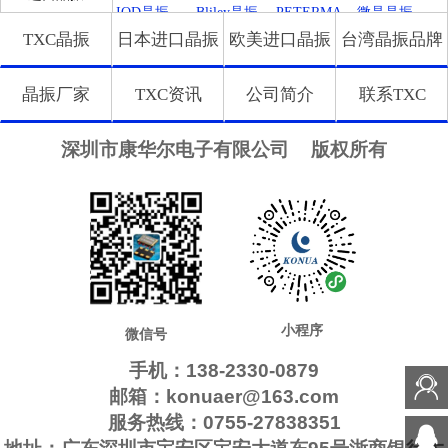
振
振
IQD晶振
Bliley晶振
PETERMA
微晶晶振
TXC晶振
日本进口晶振
欧美进口晶振
台湾晶振品牌
NN晶振
拉隆晶振
Crystek晶振
QANTEK晶
MTI-Millire
振
n晶振
Microchip晶
GED晶振
FCD-Tech晶
瑞康晶振
晶振厂家
TXC资讯
公司简介
联系TXC
振
振
格林雷晶振
Euroquartz
QuartzCom
LiHom晶振
晶振
晶振
Silicon晶振
Filtronetics
HEC晶振
康纳温菲尔
深圳市康华尔电子有限公司
版权所有
晶振
德
SiTimeCryst
FOX晶振
QuartzChnik
Rubyquartz
al
晶振
晶振
Fortiming晶
STD晶振
FMI晶振
高利奇晶振
振
IDTcrystal
Frequency晶
SUNTSU晶
Oscilent晶
晶振
振
振
振
CORE晶振
Q-Tech晶振
Macrobizes
Jauch晶振
晶振
Pletronics晶
GEYER晶
Transko晶振
SHINSUNG
振
振
晶振
NIPPON晶
Anderson晶
AXTAL晶
AbraconCry
振
振
振
stal
Statek晶振
ILSI晶振
WI2WI晶振
ITTI晶振
小程序
微信号
NIC晶振
Wenzel晶振
维管晶振
KVG晶振
手机：138-2330-0879
韩国三呢晶
PDI晶振
QVS晶振
NEL晶振
邮箱：konuaer@163.com
振
ECScrystal
AEL晶振
MMDCOMP
ARGO晶振
服务热线：0755-27838351
晶振
晶振
C-TECH晶
Bomar晶振
EM晶振
Skyworks晶