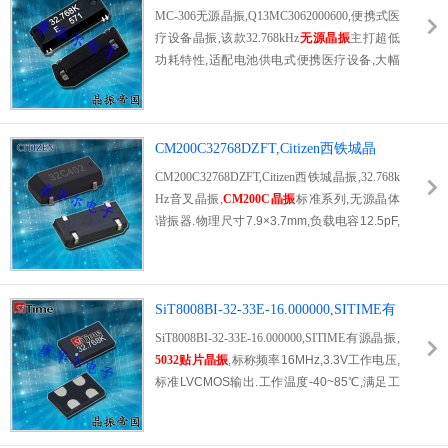
产.具备抗干扰,抗振动,低老化特性,长期通电运
携式医疗设备晶振
MC-306无源晶振,Q13MC3062000600,便携式医
行依旧保持精准谐振状态,是民用与工业计时设
疗设备晶振,该款32.768kHz
无源晶振
主打超低
备的优选器件,原装正品现货充足,咨询热线:07
功耗特性,适配电池供电式便携医疗设备,大幅
55-27838351.
降低设备待机与工作功耗,有效延长设备续航时
长,解决手持医疗仪器频繁充电,续航不足的行
业痛点.器件ESR参数优异,起振稳定灵敏,无死
机,停振,频偏问题,保障医疗设备持续稳定工作.
CM200C32768DZFT,Citizen西铁城晶
宽温工作区间适配室内诊疗,户外应急检测等多
振,32.768kHz音叉晶振
CM200C32768DZFT,Citizen西铁城晶振,32.768k
场景,温度适应性强,不会因环境温差影响监测
Hz音叉晶振,
CM200C晶振
标准系列,无源晶体
精度.标准化贴片尺寸适配医疗设备小型化,轻
谐振器.物理尺寸7.9×3.7mm,负载电容12.5pF,
量化设计,贴合便携设备紧凑PCB布局需求.我
最大ESR50kΩ,工作温度-40℃~85℃,满足绝大
司原装整盘出货,杜绝翻新货品,支持小批量试
多数民用,工业电子产品设计需求.卷带标准包
样,大批量量产订单,提供专业电路匹配调试技
装,支持高速贴片机生产,符合RoHS环保规范.3
术支持.
2.768kHz频点适配各类RTC计时电路,广泛供
SiT8008BI-32-33E-16.000000,SITIME有
货蓝牙音响,数码摄像头,智能小家电,定位模块,
源晶振,5032贴片晶振
SiT8008BI-32-33E-16.000000,SITIME有源晶振,
手持仪器.
5032贴片晶振
,标称频率16MHz,3.3V工作电压,
标准LVCMOS输出.工作温度-40~85℃,满足工
业级应用标准,低相位噪声,时钟抖动小,保障数
字电路稳定运行.适用于嵌入式系统,网关设备,