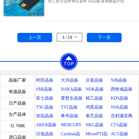
型工控主流时钟元器件.5032标准两脚贴片结
受标准无铅回流焊高温冲击,焊接后电气性能无
构,陶瓷底座降低生产成本,同时保障基础谐振
衰减.除车载影音外,还可应用于家用双频路由
稳定性,25MHz标准频率适配多数MCU,通信芯
器,蓝牙音箱,物联网无线通信节点等设备.
片外部振荡电路.常温精度±30ppm,电气参数标
准化,无需额外匹配电路,上手调试简单.温变频
率漂移控制合理,室内常温设备长时间运行不会
1
/
19
上一页
下一页
出现时钟偏移.
村田晶振
大河晶振
京瓷晶振
NJR晶振
晶振厂家
SMI晶振
NAKA晶振
NDK晶振
西铁城晶振
有源晶振
富士晶振
爱普生晶振
精工晶振
KDS晶振
日产晶振
TXC晶振
TST晶振
鸿星晶振
NSK晶振
台产晶体
加高晶振
希华晶振
泰艺晶振
百利通亚陶
晶振
AKER晶振
MERCURY
NKG晶振
CTS晶振
32.768K
晶振
日蚀晶振
Cardinal晶
MtronPTI晶
ACT晶振
进口晶振