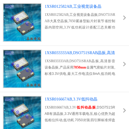
智能硬件,视频传输设备.康华尔电子一手代理
渠道,货源充足,可快速提供样品测试,技术团队
1XSR012582AB,工业视觉设备晶
支持时钟方案选型与参数答疑.欢迎来电咨询0
振,DSO751SRAB大真空晶振
1XSR012582AB,工业视觉设备晶振,DSO751SR
755-27838351.
AB大真空晶振,7050紧凑型贴片封装节省控制
器内部空间,3.3V低功耗设计搭配三态关断功
能,多通道视觉模组可分时控制时钟信号,有效
降低设备能耗.极低抖动稳定时钟信号,解决高
速视觉拍照图像错位,数据传输卡顿问题,金属
气密封装防尘防潮,适应工厂长期连续作业环
1XSR033333AB,DSO751SRAB晶振,高清
境.
影音设备晶振
1XSR033333AB,DSO751SRAB晶振,高清影音
设备晶振,产品采用
7050mm
金属气密贴片封装,
标准3.3V供电,最大工作电流仅8mA,低功耗电
路搭配超低抖动振荡架构,相位噪声控制优异,
有效解决4K播放器,家用功放,高清电视音画不
同步,画面撕裂,音频底噪过大等问题,工作温区
覆盖-40℃~85℃,金属屏蔽外壳隔绝电源,射频
1XSR016667AB,3.3V低抖动晶
电磁干扰,保障高清视频解码与无损音频采样时
振,DSO751SRAB有源晶振
1XSR016667AB,3.3V
低抖动晶振
,DSO751SR
序稳定,符合RoHS无铅环保标准,卷带包装适配
AB有源晶振,3.3V通用车载电压,核心优势为超
自动化SMT产线,可免费提供样品与原厂规格
低相位抖动,低功耗.7050封装四引脚标准焊盘
书,影音设备配套采购咨询0755-27838351.
定义,无需改版即可替换传统晶振,内置高精度A