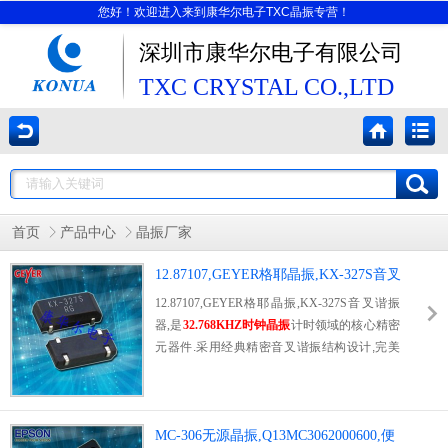
您好！欢迎进入来到康华尔电子TXC晶振专营！
深圳市康华尔电子有限公司
TXC CRYSTAL CO.,LTD
首页
产品中心
晶振厂家
12.87107,GEYER格耶晶振,KX-327S音叉
谐振器
12.87107,GEYER格耶晶振,KX-327S音叉谐振
器,是
32.768KHZ时钟晶振
计时领域的核心精密
元器件.采用经典精密音叉谐振结构设计,完美
规避普通晶振频率抖动,漂移问题.专属12.8710
7原厂编码,参数标准统一,批次一致性极高,杜绝
参数偏差导致的设备故障.采用微型贴片封装,
体积紧凑,适配高密度PCB布线与自动化贴装生
MC-306无源晶振,Q13MC3062000600,便