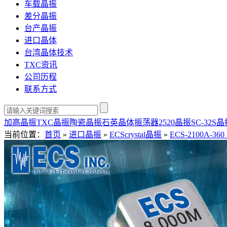
车载晶振
差分晶振
台产晶振
进口晶体
台湾晶体技术
TXC资讯
公司历程
联系方式
加高晶振
TXC晶振
陶瓷晶振
石英晶体振荡器
2520晶振
SC-32S
当前位置：
首页
»
进口晶振
»
ECScrystal晶振
»
ECS-2100A-