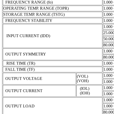
FREQUENCY RANGE (fo)
1.000 
OPERATING TEMP. RANGE (TOPR)
1.000 
STORAGE TEMP. RANGE (TSTG)
1.000 
FREQUENCY STABILITY
1.000 
1.000 
25.000
INPUT CURRENT (IDD)
50.000
80.00
1.000 
OUTPUT SYMMETRY
80.00
RISE TIME (TR)
1.000 
FALL TIME (TF)
1.000 
1.000 
(VOL)
OUTPUT VOLTAGE
(VOH)
1.000 
1.000 
(IOL)
OUTPUT CURRENT
(IOH)
1.000 
1.000 
OUTPUT LOAD
1.000 
80.00