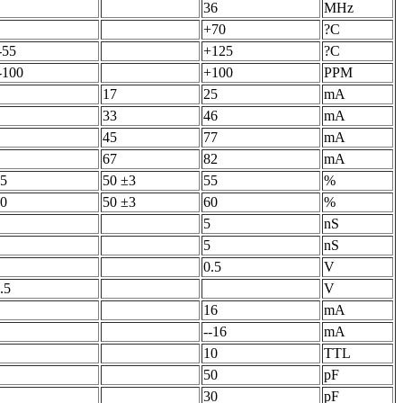
36
MHz
+70
?C
-55
+125
?C
-100
+100
PPM
17
25
mA
33
46
mA
45
77
mA
67
82
mA
5
50 ±3
55
%
0
50 ±3
60
%
5
nS
5
nS
0.5
V
.5
V
16
mA
--16
mA
10
TTL
50
pF
30
pF