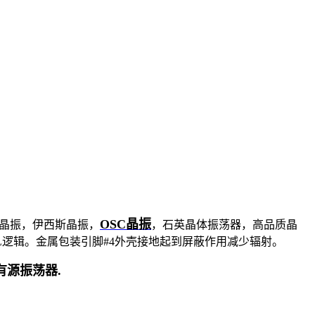
OSC晶振
美进口晶振，伊西斯晶振，
，石英晶体振荡器，高品质晶
TTL逻辑。金属包装引脚#4外壳接地起到屏蔽作用减少辐射。
 有源振荡器.