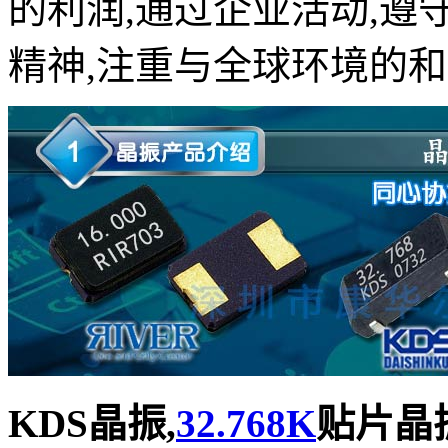
的利润
,
通过企业活动
,
遵
精神
,
注重与全球环境的和
KDS晶振,
32.768K
贴片晶振