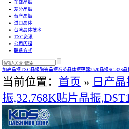
车载晶振
差分晶振
台产晶振
进口晶体
台湾晶体技术
TXC资讯
公司历程
联系方式
加高晶振
TXC晶振
陶瓷晶振
石英晶体振荡器
2520晶振
SC-32S
当前位置：
首页
»
日产晶
振,32.768K贴片晶振,DST