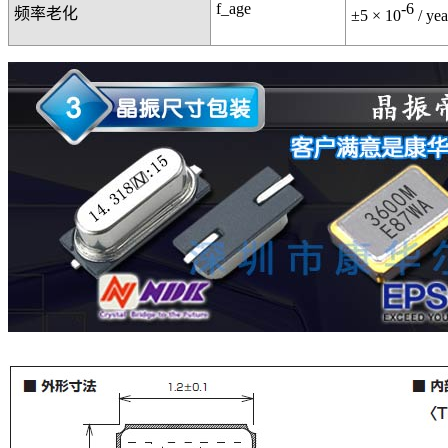
f_age
-6
频率老化
±5 × 10
/ ye