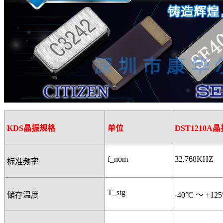
KDS
晶振规格
单位
DST1210A
晶
f_nom
32.768KHZ
标准频率
T_stg
储存温度
-40°C
～
+125