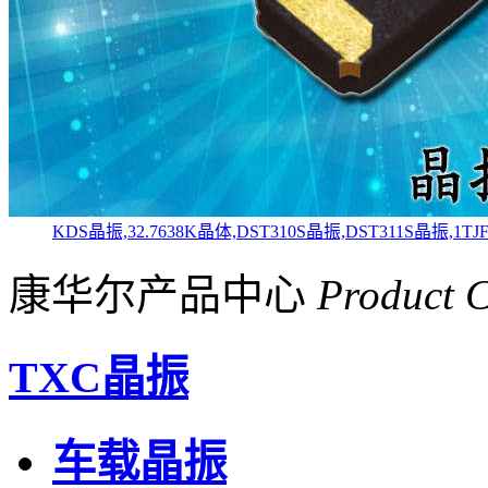
KDS晶振,32.7638K晶体,DST310S晶振,DST311S晶振,1TJ
康华尔产品中心
Product C
TXC晶振
车载晶振