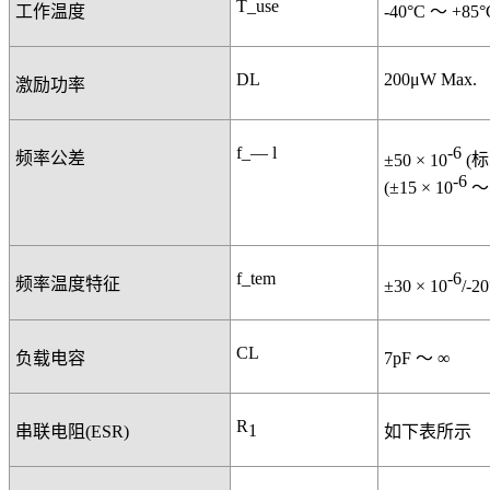
T_use
工作温度
-40°C
～
+85°
DL
200μW Max.
激励功率
f_— l
-6
频率公差
±50 × 10
(
标
-6
(±15 × 10
～
f_tem
-6
频率温度特征
±30 × 10
/-2
CL
负载电容
7pF
～
∞
R
1
串联电阻
(ESR)
如下表所示